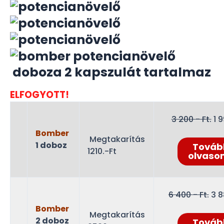
doboza 2 kapszulát tartalmaz
ELFOGYOTT!
Or
3 200
- Ft.
1 
pr
Bomber
Megtakarítás
wa
1 doboz
Továb
1210.-Ft
3
olvaso
20
Ft.
Ori
6 400
- Ft.
3 
pri
Bomber
Megtakarítás
wa
2 doboz
Továb