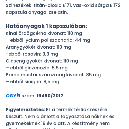
Színezékek: titán-dioxid E171, vas-oxid sárga E 172
Kapszula anyaga: zselatin,
Hatóanyagok 1 kapszulában:
Kínai ördögcérna kivonat: 110 mg
– ebből lycium poliszacharid: 44 mg
Aranygyökér kivonat: 110 mg
-ebből rosavin: 3,3 mg
Ginseng gyökér kivonat: 110 mg
– ebből ginzenozid: 5,5 mg
Barna mustár szárazmag kivonat: 85 mg
– ebből sinigrin: 8,5 mg
OGYÉI
szám:
19450/2017
Figyelmeztetés:
Ez a termék férfiak részére
készült. Nem ajánlott a fogyasztása nőknek és
gyermekeknek 18 év alatt. A készítmény nem