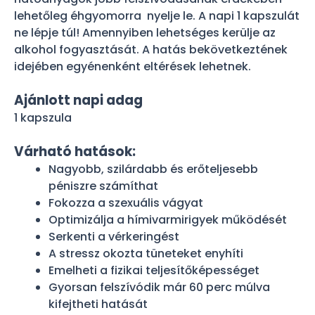
lehetőleg éhgyomorra nyelje le. A napi 1 kapszulát
ne lépje túl! Amennyiben lehetséges kerülje az
alkohol fogyasztását. A hatás bekövetkeztének
idejében egyénenként eltérések lehetnek.
Ajánlott napi adag
1 kapszula
Várható hatások:
Nagyobb, szilárdabb és erőteljesebb
péniszre számíthat
Fokozza a szexuális vágyat
Optimizálja a hímivarmirigyek működését
Serkenti a vérkeringést
A stressz okozta tüneteket enyhíti
Emelheti a fizikai teljesítőképességet
Gyorsan felszívódik már 60 perc múlva
kifejtheti hatását