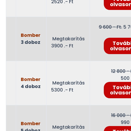
2520 .- Ft
6
olvaso
400
Ft..
Ori
9 600
- Ft.
5 
pri
Bomber
Megtakarítás
wa
3 doboz
Továb
3900 .- Ft
9
olvaso
600
Ft..
12 800
- 
500
Bomber
Megtakarítás
4 doboz
Továb
5300 .- Ft
olvaso
16 000
- 
990
Bomber
Megtakarítás
5 doboz