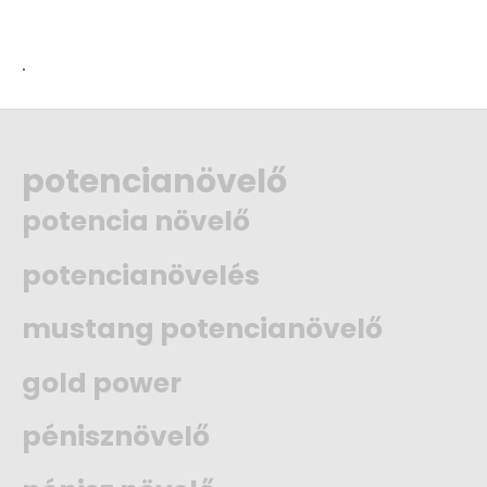
.
potencianövelő
potencia növelő
potencianövelés
mustang potencianövelő
gold power
pénisznövelő