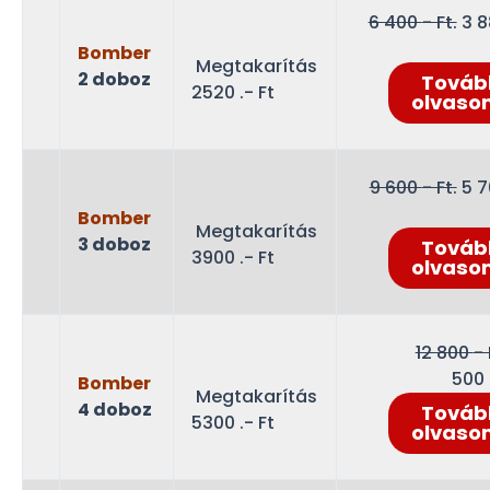
Ori
6 400
- Ft.
3 
pri
Bomber
Megtakarítás
wa
2 doboz
Továb
2520 .- Ft
6
olvaso
400
Ft..
Ori
9 600
- Ft.
5 
pri
Bomber
Megtakarítás
wa
3 doboz
Továb
3900 .- Ft
9
olvaso
600
Ft..
12 800
- 
500
Bomber
Megtakarítás
4 doboz
Továb
5300 .- Ft
olvaso