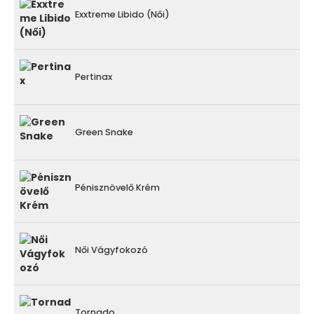
Exxtreme Libido (Női)
Pertinax
Green Snake
Pénisznövelő Krém
Női Vágyfokozó
Tornado