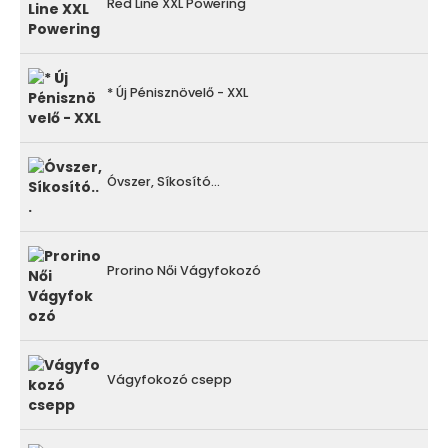
Red Line XXL Powering
* Új Pénisznövelő - XXL
Óvszer, Síkosító...
Prorino Női Vágyfokozó
Vágyfokozó csepp