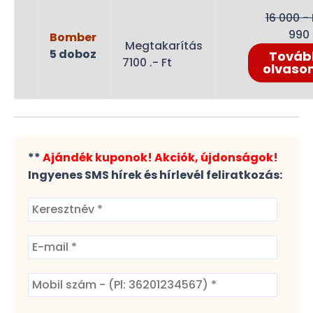
16 000
- 
990
Bomber
Megtakarítás
5 doboz
Továb
7100 .- Ft
olvaso
**
Ajándék kuponok! Akciók, újdonságok!
Ingyenes SMS hírek és hírlevél feliratkozás: