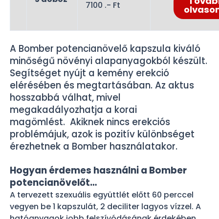
Továb
7100 .- Ft
olvaso
A Bomber potencianövelő kapszula kiváló
minőségű növényi alapanyagokból készült.
Segítséget nyújt a kemény erekció
elérésében és megtartásában. Az aktus
hosszabbá válhat, mivel
megakadályozhatja a korai
magömlést. Akiknek nincs erekciós
problémájuk, azok is pozitív különbséget
érezhetnek a Bomber használatakor.
Hogyan érdemes használni a Bomber
potencianövelőt…
A tervezett szexuális együttlét előtt 60 perccel
vegyen be 1 kapszulát, 2 deciliter lagyos vízzel. A
hatóanyagok jobb felszívódásának érdekében