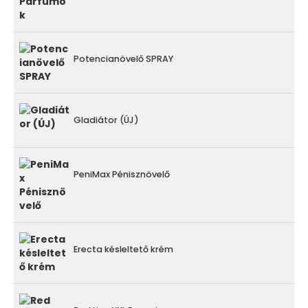
Potencianövelő SPRAY
Gladiátor (ÚJ)
PeniMax Pénisznövelő
Erecta késleltető krém