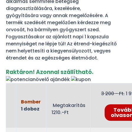
alkalmas semmiféle betegség
diagnosztizálására, kezelésére,
gyógyítására vagy annak megelőzésére. A
termék szedését megelőzően kérdezze meg
orvosát, ha bármilyen gyógyszert szed.
Fogyasztásakor az ajánlott napi 1 kapszula
mennyiséget ne lépje túl! Az étrend-kiegészítő
nem helyettesíti a kiegyensúlyozott, vegyes
étrendet és az egészséges életmódot.
Raktáron! Azonnal szállítható.
Or
3 200
- Ft.
1 
pr
Bomber
Megtakarítás
wa
1 doboz
Továb
1210.-Ft
3
olvaso
20
Ft.