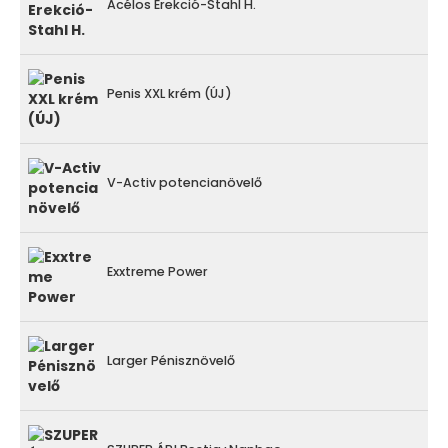
Acélos Erekció-Stahl H.
Penis XXL krém (ÚJ)
V-Activ potencianövelő
Exxtreme Power
Larger Pénisznövelő