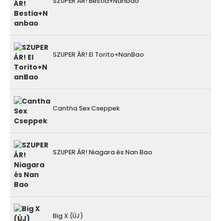
SZUPER ÁR! Bestia+Nanbao
SZUPER ÁR! El Torito+NanBao
Cantha Sex Cseppek
SZUPER ÁR! Niagara és Nan Bao
Big X (ÚJ)