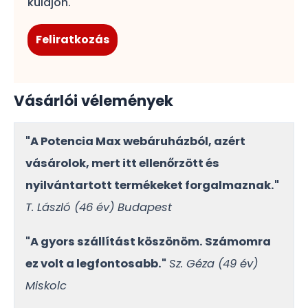
küldjön.
Vásárlói vélemények
"A Potencia Max webáruházból, azért
vásárolok, mert itt ellenőrzött és
nyilvántartott termékeket forgalmaznak."
T. László (46 év) Budapest
"A gyors szállítást köszönöm. Számomra
ez volt a legfontosabb."
Sz. Géza (49 év)
Miskolc