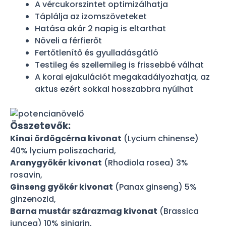
A vércukorszintet optimizálhatja
Táplálja az izomszöveteket
Hatása akár 2 napig is eltarthat
Növeli a férfierőt
Fertőtlenítő és gyulladásgátló
Testileg és szellemileg is frissebbé válhat
A korai ejakulációt megakadályozhatja, az
aktus ezért sokkal hosszabbra nyúlhat
Összetevők:
Kínai ördögcérna kivonat
(Lycium chinense)
40% lycium poliszacharid,
Aranygyökér kivonat
(Rhodiola rosea) 3%
rosavin,
Ginseng gyökér kivonat
(Panax ginseng) 5%
ginzenozid,
Barna mustár szárazmag kivonat
(Brassica
juncea) 10% sinigrin,