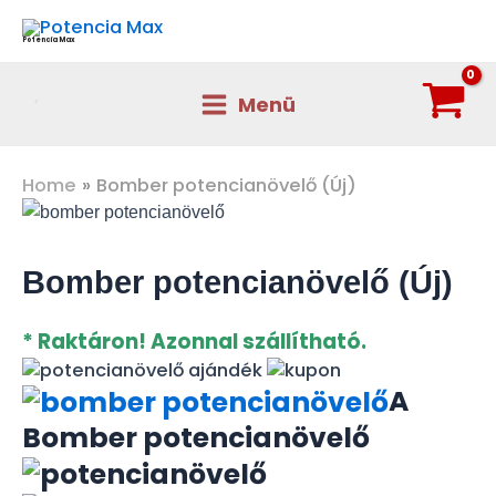
Skip
to
Potencia Max
content
Menü
Main
Menu
Home
Bomber potencianövelő (Új)
Bomber potencianövelő (Új)
* Raktáron! Azonnal szállítható.
A
Bomber potencianövelő