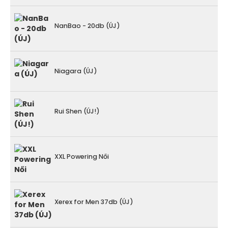
NanBao - 20db (ÚJ)
Niagara (ÚJ)
Rui Shen (ÚJ!)
XXL Powering Női
Xerex for Men 37db (ÚJ)