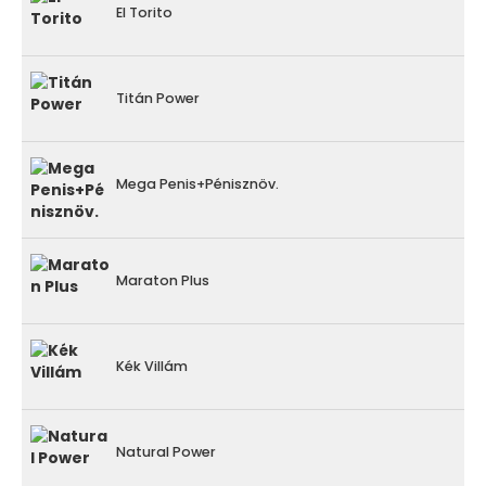
El Torito
Titán Power
Mega Penis+Pénisznöv.
Maraton Plus
Kék Villám
Natural Power