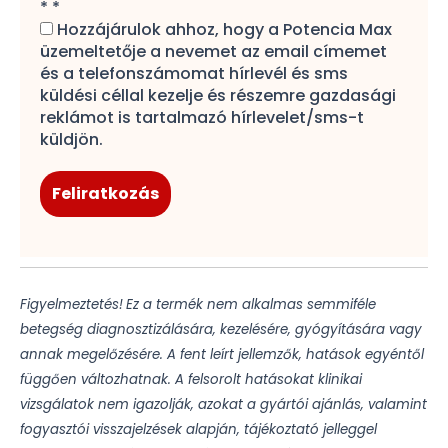
*
*
Hozzájárulok ahhoz, hogy a Potencia Max
üzemeltetője a nevemet az email címemet
és a telefonszámomat hírlevél és sms
küldési céllal kezelje és részemre gazdasági
reklámot is tartalmazó hírlevelet/sms-t
küldjön.
Figyelmeztetés!
Ez a termék nem alkalmas semmiféle
betegség diagnosztizálására, kezelésére, gyógyítására vagy
annak megelőzésére. A fent leírt jellemzők, hatások egyéntől
függően változhatnak. A felsorolt hatásokat klinikai
vizsgálatok nem igazolják, azokat a gyártói ajánlás, valamint
fogyasztói visszajelzések alapján, tájékoztató jelleggel