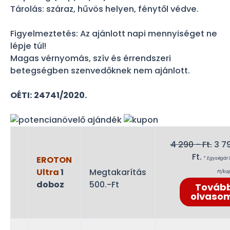
Tárolás: száraz, hűvös helyen, fénytől védve.
Figyelmeztetés: Az ajánlott napi mennyiséget ne
lépje túl!
Magas vérnyomás, szív és érrendszeri
betegségben szenvedőknek nem ajánlott.
OÉTI: 24741/2020.
Orig
4 290
- Ft.
3 7
Curren
pri
Ft.
EROTON
* Egységár:
price
was
Ultra
1
Megtakarítás
Ft/ka
is:
4
doboz
500.-Ft
Továb
3
290
olvaso
790 -
Ft..
Ft..