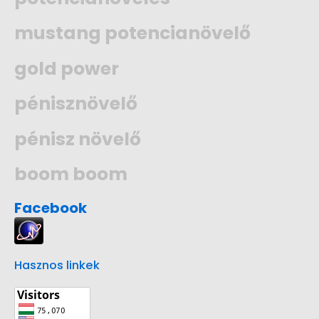
mustang potencianövelő
gold power
pénisznövelő
pénisz növelő
boom boom
Facebook
Hasznos linkek