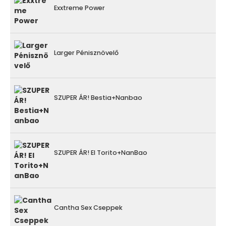
Exxtreme Power
Larger Pénisznövelő
SZUPER ÁR! Bestia+Nanbao
SZUPER ÁR! El Torito+NanBao
Cantha Sex Cseppek