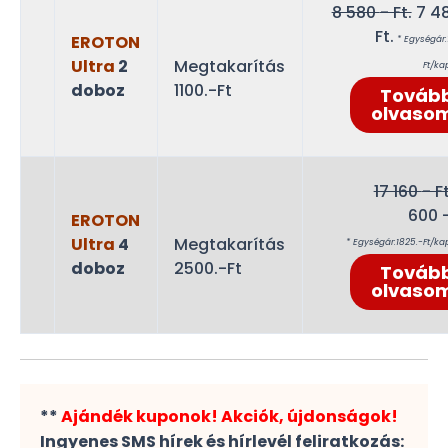
Orig
8 580
- Ft.
7 4
Curren
pric
Ft.
EROTON
* Egységár:
price
was
Ultra
2
Megtakarítás
Ft/ka
is:
8
doboz
1100.-Ft
Továb
7
580
olvaso
480 -
Ft..
Ft..
17 160
- Ft
600
-
EROTON
Current
Ultra
4
Megtakarítás
* Egységár:1825.-Ft/ka
price
doboz
2500.-Ft
Továb
is:
olvaso
14
600 -
Ft..
**
Ajándék kuponok! Akciók, újdonságok!
Ingyenes SMS hírek és hírlevél feliratkozás: