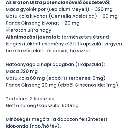
Az Eroton Ultra potencianövelő összetevői:
Maca gyökér por (Lepidium Meyeii) – 320 mg
Gotu Kola kivonat (Centella Aasiatica) – 60 mg
Panax Ginseng kivonat – 20 mg
Alkalmazási javaslat:
természetes étrend-
kiegészítőként esemény előtt 1 kapszulát vegyen
be étkezős előtt fél órával, bő vízzel.
Hatóanyaga a napi adagban (1 kapszula):
Maca 320 mg
Gotu Kola 60 mg (ebből Triterpenes: 6mg)
Panax Ginseng 20 mg (ebből Ginsenoside: 1mg)
Tartalom: 2 kapszula
Nettó tömeg/kapszula: 500mg.
Minőségét megőrzi: a dobozon feltüntetett
időpontig (nap/hó/év).