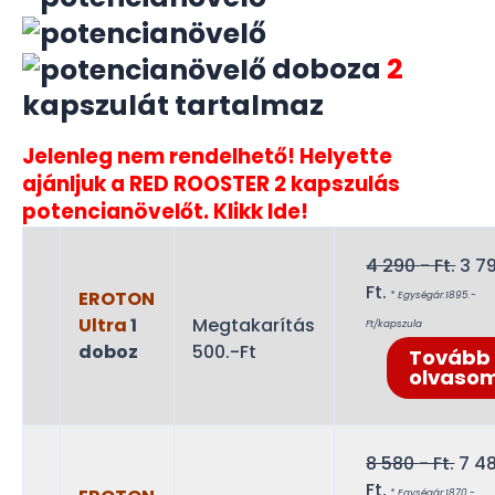
doboza
2
kapszulát tartalmaz
Jelenleg nem rendelhető! Helyette
ajánljuk a RED ROOSTER 2 kapszulás
potencianövelőt. Klikk Ide!
Orig
4 290
- Ft.
3 7
Current
pri
Ft.
EROTON
* Egységár:1895.-
price
was
Ultra
1
Megtakarítás
Ft/kapszula
is:
4
doboz
500.-Ft
Tovább
3
290
olvaso
790 -
Ft..
Ft..
Orig
8 580
- Ft.
7 4
Current
pric
Ft.
* Egységár:1870.-