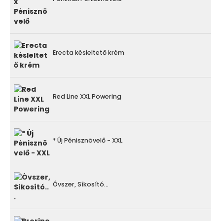
Erecta késleltető krém
Red Line XXL Powering
* Új Pénisznövelő - XXL
Óvszer, Síkosító...