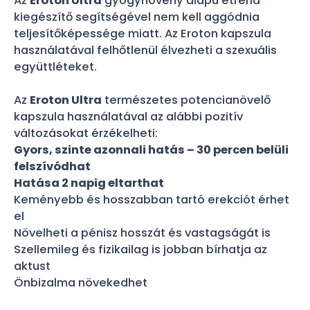
Az
Eroton Ultra
gyógynövény alapú étrend
kiegészítő segítségével nem kell aggódnia
teljesítőképessége miatt. Az Eroton kapszula
használatával felhőtlenül élvezheti a szexuális
együttléteket.
Az
Eroton Ultra
természetes potencianövelő
kapszula használatával az alábbi pozitív
változásokat érzékelheti:
Gyors, szinte azonnali hatás – 30 percen belüli
felszívódhat
Hatása 2 napig eltarthat
Keményebb és hosszabban tartó erekciót érhet
el
Növelheti a pénisz hosszát és vastagságát is
Szellemileg és fizikailag is jobban bírhatja az
aktust
Önbizalma növekedhet