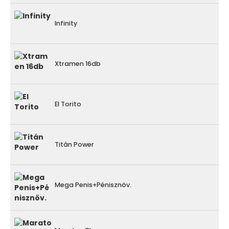
Infinity
Xtramen 16db
El Torito
Titán Power
Mega Penis+Pénisznöv.