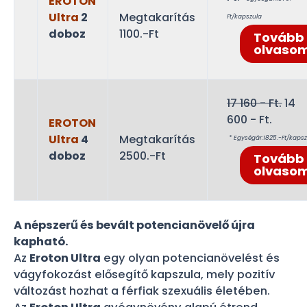
EROTON
price
was
Ultra
2
Megtakarítás
Ft/kapszula
is:
8
doboz
1100.-Ft
Tovább
7
580
olvaso
480 -
Ft..
Ft..
Orig
17 160
- Ft.
14
pric
600
- Ft.
EROTON
Current
was
Ultra
4
Megtakarítás
* Egységár:1825.-Ft/kaps
price
17
doboz
2500.-Ft
Tovább
is:
160 
olvaso
14
Ft..
600 -
Ft..
A népszerű és bevált potencianövelő újra
kapható.
Az
Eroton Ultra
egy olyan potencianövelést és
vágyfokozást elősegítő kapszula, mely pozitív
változást hozhat a férfiak szexuális életében.