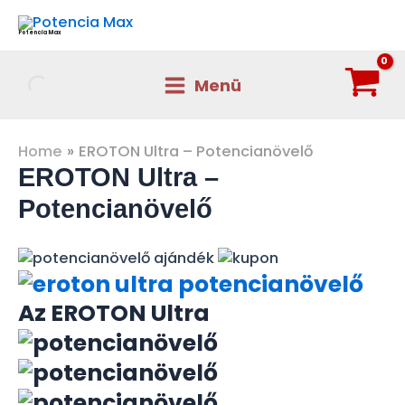
Skip
to
Potencia Max
content
Menü
Main
Menu
Home
EROTON Ultra – Potencianövelő
EROTON Ultra –
Potencianövelő
Az EROTON Ultra