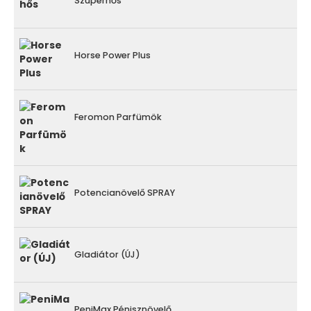
Szuperhős
Horse Power Plus
Feromon Parfümök
Potencianövelő SPRAY
Gladiátor (ÚJ)
PeniMax Pénisznövelő