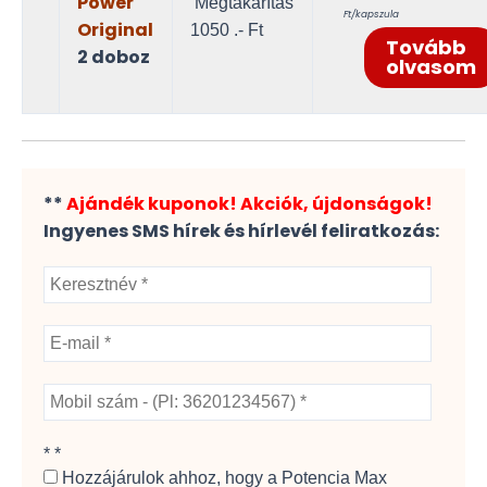
Power
Megtakarítás
price
was:
Ft/kapszula
Original
1050 .- Ft
is:
9
Tovább
2 doboz
8
980 -
olvasom
930 -
Ft..
Ft..
**
Ajándék kuponok! Akciók, újdonságok!
Ingyenes SMS hírek és hírlevél feliratkozás:
*
*
Hozzájárulok ahhoz, hogy a Potencia Max