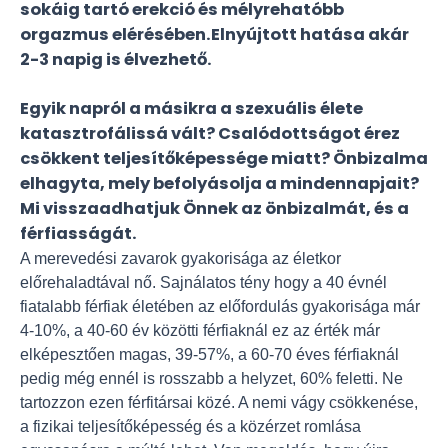
sokáig tartó erekció és mélyrehatóbb
orgazmus elérésében.Elnyújtott hatása akár
2-3 napig is élvezhető.
Egyik napról a másikra a szexuális élete
katasztrofálissá vált? Csalódottságot érez
csökkent teljesítőképessége miatt? Önbizalma
elhagyta, mely befolyásolja a mindennapjait?
Mi visszaadhatjuk Önnek az önbizalmát, és a
férfiasságát.
A merevedési zavarok gyakorisága az életkor
előrehaladtával nő. Sajnálatos tény hogy a 40 évnél
fiatalabb férfiak életében az előfordulás gyakorisága már
4-10%, a 40-60 év közötti férfiaknál ez az érték már
elképesztően magas, 39-57%, a 60-70 éves férfiaknál
pedig még ennél is rosszabb a helyzet, 60% feletti. Ne
tartozzon ezen férfitársai közé. A nemi vágy csökkenése,
a fizikai teljesítőképesség és a közérzet romlása