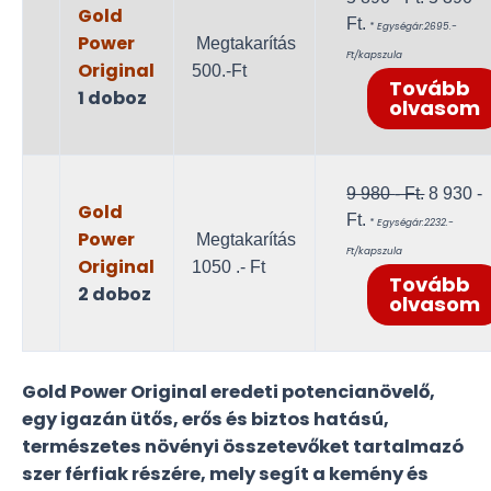
Gold
Current
price
Ft.
* Egységár:2695.-
Power
Megtakarítás
price
was:
Ft/kapszula
Original
500.-Ft
is:
5
Tovább
1 doboz
5
890 -
olvasom
390 -
Ft..
Ft..
Original
9 980
- Ft.
8 930
-
Gold
Current
price
Ft.
* Egységár:2232.-
Power
Megtakarítás
price
was:
Ft/kapszula
Original
1050 .- Ft
is:
9
Tovább
2 doboz
8
980 -
olvasom
930 -
Ft..
Ft..
Gold Power Original eredeti potencianövelő,
egy igazán ütős, erős és biztos hatású,
természetes növényi összetevőket tartalmazó
szer férfiak részére, mely segít a kemény és