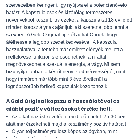
szervezetben keringeni, így nyújtva el a potencianövelő
hatást! A kapszula csak és kizárólag természetes
növényekből készült, így ezeket a kapszulákat 18 év felett
minden korosztálynak ajánljuk, aki szeretne jobb lenni a
szexben. A Gold Original új erőt adhat Önnek, hogy
átélhesse a legjobb szexet kedvesével. A kapszula
használatával a fentebb már említett előnyök mellett a
mellékvese funkciói is erősödhetnek, ami által
megnövekedhet a szexuális energia, a vágy. Mi sem
bizonyítja jobban a készítmény eredményességét, mint
hogy immáron már több mint 3 éve töretlenül a
legnépszerűbb férfierő kapszulák közé tartozik.
A Gold Original kapszula használatával az
alábbi pozitív változásokat érzékelheti:
• Az alkalmazást követően rövid időn belül, 25-30 perc
alatt már érzékelheti majd a készítmény pozitív hatásait
• Olyan teljesítményre lesz képes az ágyban, mint