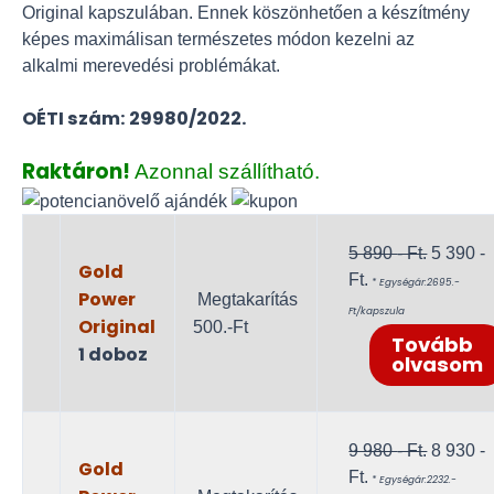
Original kapszulában. Ennek köszönhetően a készítmény
képes maximálisan természetes módon kezelni az
alkalmi merevedési problémákat.
OÉTI szám: 29980/2022.
Raktáron!
Azonnal szállítható.
Original
5 890
- Ft.
5 390
-
Gold
Current
price
Ft.
* Egységár:2695.-
Power
Megtakarítás
price
was:
Ft/kapszula
Original
500.-Ft
is:
5
Tovább
1 doboz
5
890 -
olvasom
390 -
Ft..
Ft..
Original
9 980
- Ft.
8 930
-
Gold
Current
price
Ft.
* Egységár:2232.-