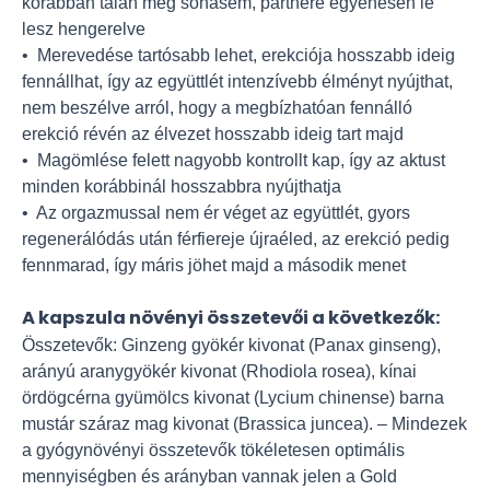
korábban talán még sohasem, partnere egyenesen le
lesz hengerelve
• Merevedése tartósabb lehet, erekciója hosszabb ideig
fennállhat, így az együttlét intenzívebb élményt nyújthat,
nem beszélve arról, hogy a megbízhatóan fennálló
erekció révén az élvezet hosszabb ideig tart majd
• Magömlése felett nagyobb kontrollt kap, így az aktust
minden korábbinál hosszabbra nyújthatja
• Az orgazmussal nem ér véget az együttlét, gyors
regenerálódás után férfiereje újraéled, az erekció pedig
fennmarad, így máris jöhet majd a második menet
A kapszula növényi összetevői a következők:
Összetevők: Ginzeng gyökér kivonat (Panax ginseng),
arányú aranygyökér kivonat (Rhodiola rosea), kínai
ördögcérna gyümölcs kivonat (Lycium chinense) barna
mustár száraz mag kivonat (Brassica juncea). – Mindezek
a gyógynövényi összetevők tökéletesen optimális
mennyiségben és arányban vannak jelen a Gold