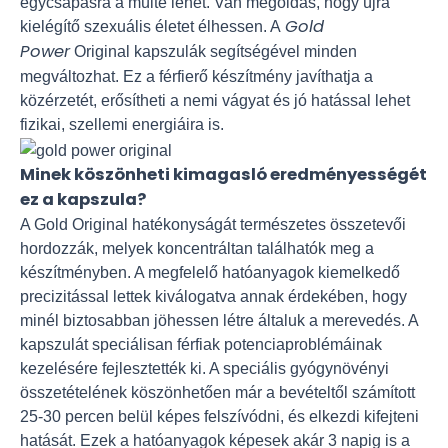
egycsapásra a múlté lehet. Van megoldás, hogy újra
Gold
kielégítő szexuális életet élhessen. A
Power
Original kapszulák segítségével minden
megváltozhat. Ez a férfierő készítmény javíthatja a
közérzetét, erősítheti a nemi vágyat és jó hatással lehet
fizikai, szellemi energiáira is.
Minek köszönheti kimagasló eredményességét
ez a kapszula?
A Gold Original hatékonyságát természetes összetevői
hordozzák, melyek koncentráltan találhatók meg a
készítményben. A megfelelő hatóanyagok kiemelkedő
precizitással lettek kiválogatva annak érdekében, hogy
minél biztosabban jöhessen létre általuk a merevedés. A
kapszulát speciálisan férfiak potenciaproblémáinak
kezelésére fejlesztették ki. A speciális gyógynövényi
összetételének köszönhetően már a bevételtől számított
25-30 percen belül képes felszívódni, és elkezdi kifejteni
hatását. Ezek a hatóanyagok képesek akár 3 napig is a