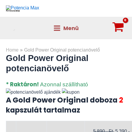
Skip
to
Potencia Max
content
Menü
Main
Menu
Home
Gold Power Original potencianövelő
Gold Power Original
potencianövelő
* Raktáron!
Azonnal szállítható
A Gold Power Original
doboza
2
kapszulát tartalmaz
Original
5 890
- Ft.
5 390
-