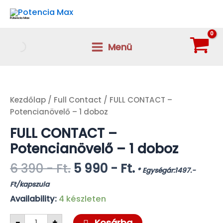
Skip
to
Potencia Max
content
Menü
Main
Menu
Kezdőlap
/
Full Contact
/ FULL CONTACT –
Potencianövelő – 1 doboz
FULL CONTACT –
Potencianövelő – 1 doboz
Original
Current
6 390
- Ft.
5 990
- Ft.
* Egységár:1497.-
price
price
Ft/kapszula
was:
is:
Availability:
4 készleten
6
5
390 -
990 -
FULL
Kosárba
-
+