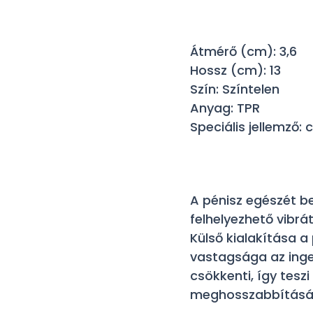
Átmérő (cm): 3,6
Hossz (cm): 13
Szín: Színtelen
Anyag: TPR
Speciális jellemző: 
A pénisz egészét b
felhelyezhető vibrá
Külső kialakítása 
vastagsága az inge
csökkenti, így tesz
meghosszabbításá