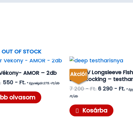
OUT OF STOCK
Deep-V Longsleeve Fis
 Vékony- AMOR – 2db
Akció!
Bodystocking – testhar
Original
Current
.
550
- Ft.
* Egységár:275.-Ft/db
Original
Cu
7 200
- Ft.
6 290
- Ft.
price
price
* Eg
price
pri
was:
is:
bb olvasom
Ft/db
was:
is:
890 -
550 -
7
6
Ft..
Ft..
Kosárba
200 -
29
Ft..
Ft..