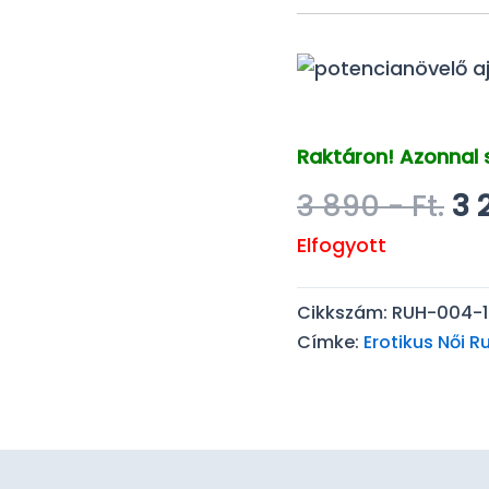
Raktáron! Azonnal s
Or
3 890
- Ft.
3 
pr
Elfogyott
wa
3
Cikkszám:
RUH-004-1
89
Címke:
Erotikus Női R
Ft.