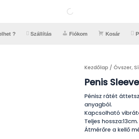
lhet ?
Szállítás
Fiókom
Kosár
P
Kezdőlap
/
Óvszer, Sí
Penis Sleeve
Pénisz rátét áttet
anyagból.
Kapcsolható vibrát
Teljes hossza:13cm
Átmérőre a kellő mé