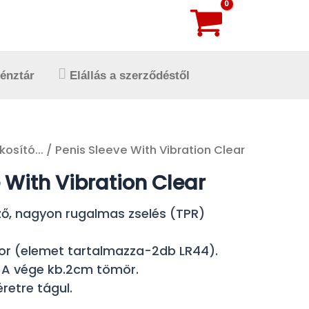
énztár
Elállás a szerződéstől
kosító...
/ Penis Sleeve With Vibration Clear
 With Vibration Clear
sző, nagyon rugalmas zselés (TPR)
or (elemet tartalmazza-2db LR44).
. A vége kb.2cm tömör.
retre tágul.