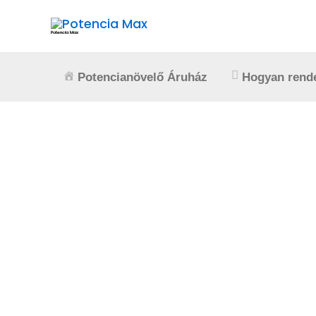
Skip
to
Potencia Max
content
Potencianövelő Áruház
Hogyan rende