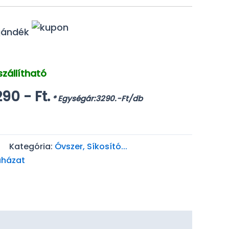
zállítható
iginal
Current
290
- Ft.
* Egységár:3290.-Ft/db
ice
price
s:
is:
3
Kategória:
Óvszer, Síkosító...
0 -
290 -
uházat
.
Ft..