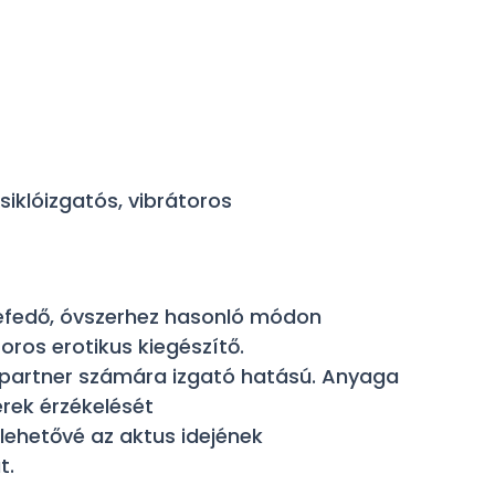
csiklóizgatós, vibrátoros
efedő, óvszerhez hasonló módon
toros erotikus kiegészítő.
a partner számára izgató hatású. Anyaga
rek érzékelését
i lehetővé az aktus idejének
t.