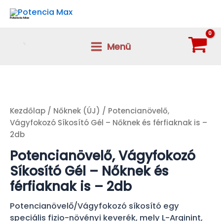
Skip
to
Potencia Max
content
Menü
Main
Menu
Kezdőlap
/
Nőknek (ÚJ)
/ Potencianövelő,
Vágyfokozó Síkosító Gél – Nőknek és férfiaknak is –
2db
Potencianövelő, Vágyfokozó
Síkosító Gél – Nőknek és
férfiaknak is – 2db
Potencianövelő/Vágyfokozó síkosító egy
speciális fizio-növényi keverék, mely L-Arginint,