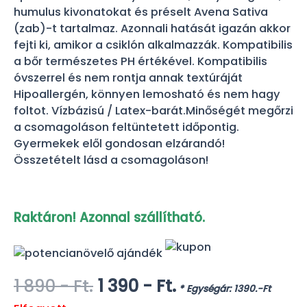
humulus kivonatokat és préselt Avena Sativa
(zab)-t tartalmaz. Azonnali hatását igazán akkor
fejti ki, amikor a csiklón alkalmazzák. Kompatibilis
a bőr természetes PH értékével. Kompatibilis
óvszerrel és nem rontja annak textúráját
Hipoallergén, könnyen lemosható és nem hagy
foltot. Vízbázisú / Latex-barát.Minőségét megőrzi
a csomagoláson feltüntetett időpontig.
Gyermekek elől gondosan elzárandó!
Összetételt lásd a csomagoláson!
Raktáron! Azonnal szállítható.
Original
Current
1 890
- Ft.
1 390
- Ft.
* Egységár: 1390.-Ft
price
price