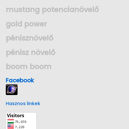
mustang potencianövelő
gold power
pénisznövelő
pénisz növelő
boom boom
Facebook
Hasznos linkek