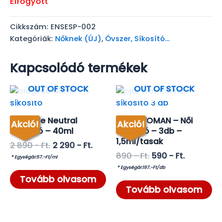
Elfogyott
was:
is:
1
1
Cikkszám:
ENSESP-002
890 -
390 -
Kategóriák:
Nőknek (ÚJ)
,
Óvszer, Síkosító...
Ft..
Ft..
Kapcsolódó termékek
OUT OF STOCK
OUT OF STOCK
Bio Glide Neutral
PJUR WOMAN – Női
Akció!
Akció!
Síkosító – 40ml
Síkosító – 3db –
1,5ml/tasak
Original
2 890
- Ft.
2 290
- Ft.
Current
price
Original
890
- Ft.
590
- Ft.
* Egységár:57.-Ft/ml
price
was:
Current
price
* Egységár:197.-Ft/db
is:
2
price
was:
Tovább olvasom
2
890 -
is:
890 -
Tovább olvasom
290 -
Ft..
590 -
Ft..
Ft..
Ft..