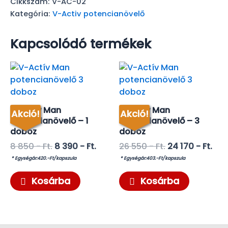
Cikkszám:
V-AC-02
Ft..
Ft..
-
2
Kategória:
V-Activ potencianövelő
doboz
mennyiség
Kapcsolódó termékek
V-Activ Man
V-Activ Man
Akció!
Akció!
Potencianövelő – 1
Potencianövelő – 3
doboz
doboz
Original
Original
8 850
- Ft.
8 390
- Ft.
26 550
- Ft.
24 170
- Ft.
Current
price
Current
price
* Egységár:420.-Ft/kapszula
* Egységár:403.-Ft/kapszula
price
was:
price
was:
is:
8
is:
26
Kosárba
Kosárba
8
850 -
24
550 -
390 -
Ft..
170 -
Ft..
Ft..
Ft..