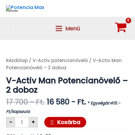
Skip
to
Potencia Max
content
Menü
Main
Menu
Kezdőlap
/
V-Activ potencianövelő
/ V-Activ Man
Potencianövelő – 2 doboz
V-Activ Man Potencianövelő –
2 doboz
Original
Current
17 700
- Ft.
16 580
- Ft.
* Egységár:415.-
price
price
Ft/kapszula
was:
is:
V-
17
16
Kosárba
-
+
Activ
Man
700 -
580 -
Potencianövelő